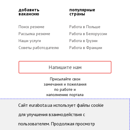
добавить
популярные
вакансию
страны
Поиск резюме
Работа в Польше
Рассылка резюме
Работа в Белоруссии
Наши услуги
Работа в Грузии
Советы работодателю
Работа в Франции
Напишите нам
Присылайте свои
замечания и пожелания
по работе и
наполнению портала
Сайт eurabota.ua использует файлы cookie
для улучшения взаимодействия с
Eurabota.ua- Поиск работы и подбор персонала
Все права защищены и охраняются действующим
пользователем. Продолжая просмотр
законодательством Украины. Использование
материалов с данного сайта возможно только с