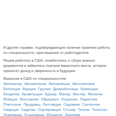
И другие справки, подтверждающие наличие практики работы
по специальности, приглашение от работодателя.
Решив работать в США, позаботьтесь о сборе важных
документов и займитесь поиском вакантного места, которое
принесет доход и уверенность в будущем.
Вакансии в США по специальностям
Автомаляр
Автомеханик
Автомойщик
Автоэлектрик
Бетонщик
Варщик
Грузчик
Домработница
Каменщик
Кондитер
Кровельщик
Курьер
Маляр
Мастер
Механик
Мойщик
Монтажник
Официант
Охранник
Паркетчик
Плиточник
Продавец
Рихтовщик
Садовник
Сантехник
Сварщик
Сиделка
Сортировщик
Столяр
Техник
Технолог
Упаковщик
Установщик
Штукатур
Электрик