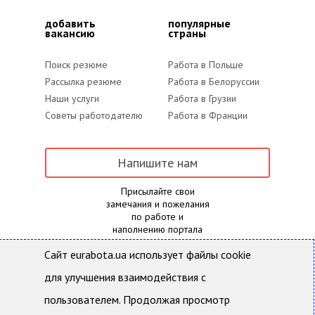
добавить
популярные
вакансию
страны
Поиск резюме
Работа в Польше
Рассылка резюме
Работа в Белоруссии
Наши услуги
Работа в Грузии
Советы работодателю
Работа в Франции
Напишите нам
Присылайте свои
замечания и пожелания
по работе и
наполнению портала
Сайт eurabota.ua использует файлы cookie
для улучшения взаимодействия с
Eurabota.ua- Поиск работы и подбор персонала
Все права защищены и охраняются действующим
пользователем. Продолжая просмотр
законодательством Украины. Использование
материалов с данного сайта возможно только с