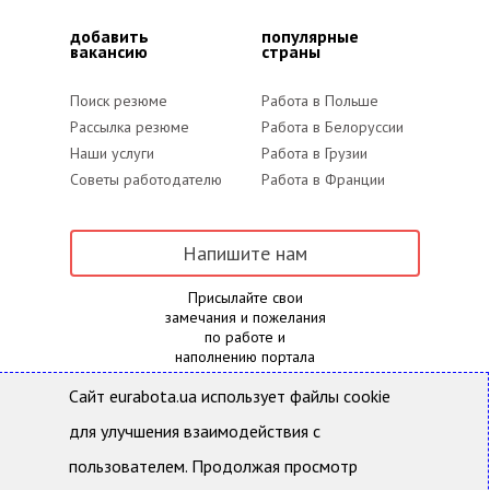
добавить
популярные
вакансию
страны
Поиск резюме
Работа в Польше
Рассылка резюме
Работа в Белоруссии
Наши услуги
Работа в Грузии
Советы работодателю
Работа в Франции
Напишите нам
Присылайте свои
замечания и пожелания
по работе и
наполнению портала
Сайт eurabota.ua использует файлы cookie
для улучшения взаимодействия с
Eurabota.ua- Поиск работы и подбор персонала
Все права защищены и охраняются действующим
пользователем. Продолжая просмотр
законодательством Украины. Использование
материалов с данного сайта возможно только с