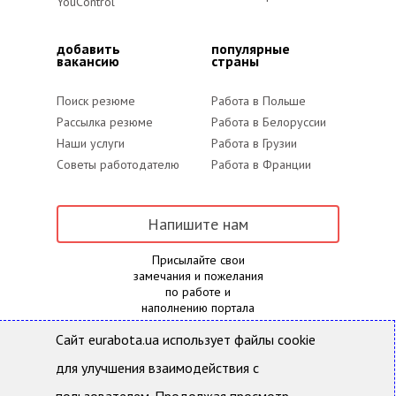
YouControl
добавить
популярные
вакансию
страны
Поиск резюме
Работа в Польше
Рассылка резюме
Работа в Белоруссии
Наши услуги
Работа в Грузии
Советы работодателю
Работа в Франции
Напишите нам
Присылайте свои
замечания и пожелания
по работе и
наполнению портала
Сайт eurabota.ua использует файлы cookie
для улучшения взаимодействия с
Eurabota.ua- Поиск работы и подбор персонала
Все права защищены и охраняются действующим
законодательством Украины. Использование