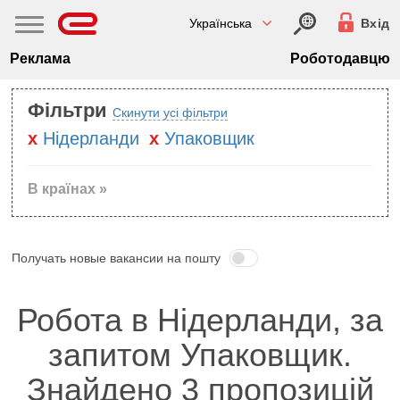
Українська
Вхід
Реклама
Роботодавцю
Фільтри
Скинути усі фільтри
Нiдерланди
Упаковщик
В країнах »
Получать новые вакансии на пошту
Робота в Нiдерланди, за
запитом Упаковщик.
Знайдено 3 пропозицій