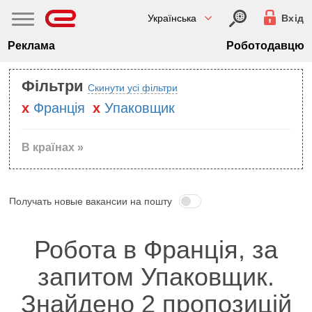
Українська
Вхід
Реклама
Роботодавцю
Фільтри
Скинути усі фільтри
Францiя
Упаковщик
В країнах »
Получать новые вакансии на пошту
Робота в Францiя, за
запитом Упаковщик.
Знайдено 2 пропозицій