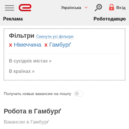
Українська
Вхід
Реклама
Роботодавцю
Фільтри
Скинути усі фільтри
Нiмеччина
Гамбурґ
В сусідніх містах »
В країнах »
Получать новые вакансии на пошту
Робота в Гамбурґ
Вакансии в Гамбурґ