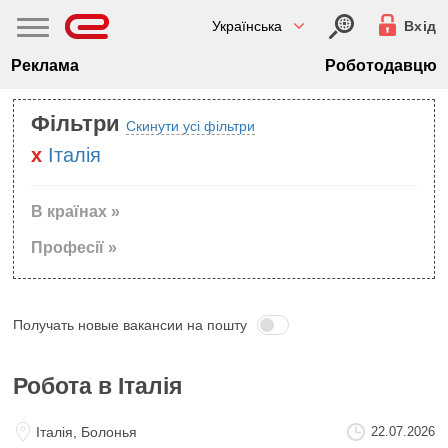
Українська
Вхід
Реклама
Роботодавцю
Фільтри
Скинути усі фільтри
Iталiя
В країнах »
Професії »
Получать новые вакансии на пошту
Робота в Iталiя
Iталiя, Болонья
22.07.2026