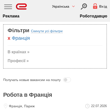
Українська
Вхід
Реклама
Роботодавцю
Фільтри
Скинути усі фільтри
Францiя
В країнах »
Професії »
Получать новые вакансии на пошту
Робота в Францiя
Францiя, Париж
22.07.2026