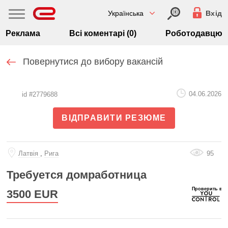
Українська
Вхід
Реклама
Всі коментарі (0)
Роботодавцю
Повернутися до вибору вакансій
04.06.2026
id #2779688
ВІДПРАВИТИ РЕЗЮМЕ
Латвiя
,
Рига
95
Требуется домработница
3500
EUR