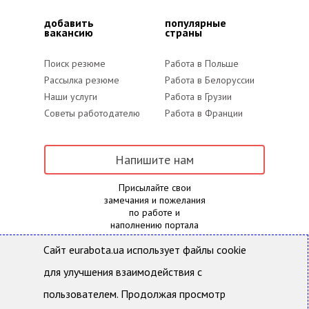
добавить
популярные
вакансию
страны
Поиск резюме
Работа в Польше
Рассылка резюме
Работа в Белоруссии
Наши услуги
Работа в Грузии
Советы работодателю
Работа в Франции
Напишите нам
Присылайте свои
замечания и пожелания
по работе и
наполнению портала
Сайт eurabota.ua использует файлы cookie
для улучшения взаимодействия с
Eurabota.ua- Поиск работы и подбор персонала
Все права защищены и охраняются действующим
пользователем. Продолжая просмотр
законодательством Украины. Использование
материалов с данного сайта возможно только с