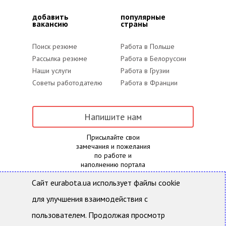
добавить
популярные
вакансию
страны
Поиск резюме
Работа в Польше
Рассылка резюме
Работа в Белоруссии
Наши услуги
Работа в Грузии
Советы работодателю
Работа в Франции
Напишите нам
Присылайте свои
замечания и пожелания
по работе и
наполнению портала
Сайт eurabota.ua использует файлы cookie
для улучшения взаимодействия с
Eurabota.ua- Поиск работы и подбор персонала
Все права защищены и охраняются действующим
пользователем. Продолжая просмотр
законодательством Украины. Использование
материалов с данного сайта возможно только с