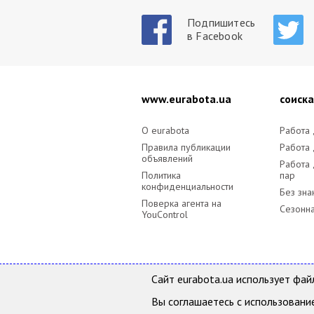
Подпишитесь
в Facebook
www.eurabota.ua
cоиск
O eurabota
Работа
Правила публикации
Работа
объявлений
Работа
Политика
пар
конфиденциальности
Без зна
Поверка агента на
Сезонна
YouControl
Eurabota.ua- Поиск работы и подбор перс
Все права защищены и охраняются действ
Сайт eurabota.ua использует фа
разрешения. Администрация сайта не нес
Вы соглашаетесь с использование