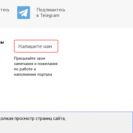
тесь
Подпишитесь
в Telegram
ны
Напишите нам
Присылайте свои
замечания и пожелания
по работе и
наполнению портала
йта возможно только с письменного
должая просмотр страниц сайта,