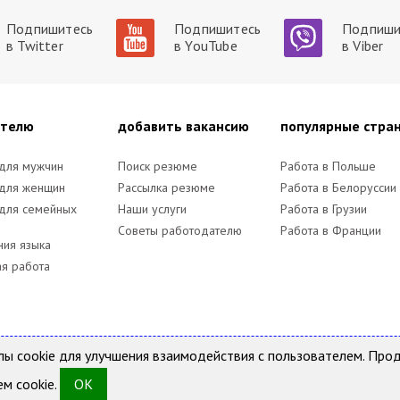
Подпишитесь
Подпишитесь
Подпиши
в Twitter
в YouTube
в Viber
ателю
добавить вакансию
популярные стра
 для мужчин
Поиск резюме
Работа в Польше
 для женщин
Рассылка резюме
Работа в Белоруссии
 для семейных
Наши услуги
Работа в Грузии
Советы работодателю
Работа в Франции
ния языка
я работа
онала
ующим законодательством Украины. Использование материалов с данного са
йлы cookie для улучшения взаимодействия с пользователем. Про
ет ответственности за содержание размещенных объявлений.
м cookie.
OK