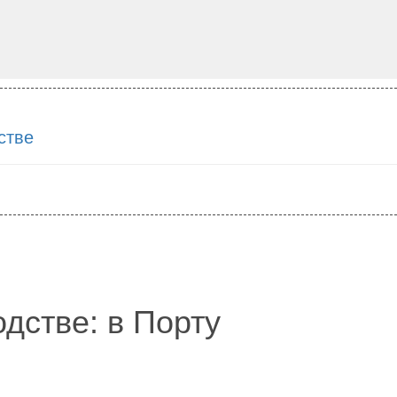
стве
дстве: в Порту