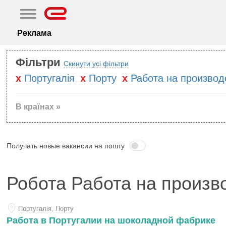
Реклама
Фільтри
Скинути усі фільтри
Португалiя
Порту
Работа на производ
В країнах »
Получать новые вакансии на пошту
Робота Работа на произво
Португалiя, Порту
Работа в Португалии на шоколадной фабрике