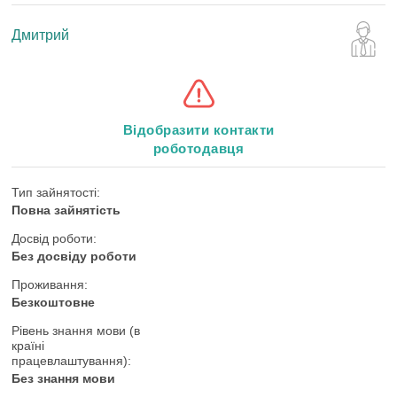
Дмитрий
Відобразити контакти
роботодавця
Тип зайнятості:
Повна зайнятість
Досвід роботи:
Без досвіду роботи
Проживання:
Безкоштовне
Рівень знання мови (в
країні
працевлаштування):
Без знання мови