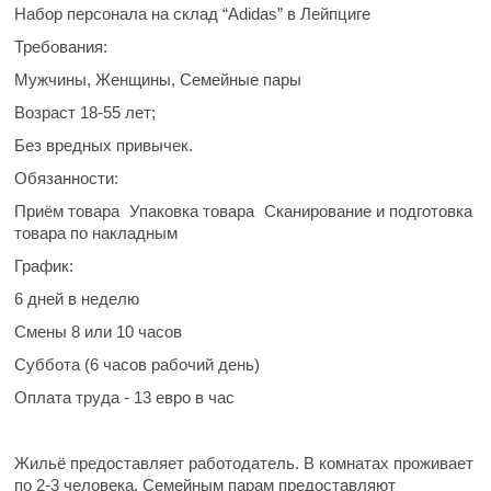
Набор персонала на склад “Adidas” в Лейпциге⠀
Требования:
Мужчины, Женщины, Семейные пары
Возраст 18-55 лет;
Без вредных привычек.
Обязанности:
Приём товара
Упаковка товара
Сканирование и подготовка
товара по накладным
График:
️6 дней в неделю
️Смены 8 или 10 часов
️Суббота (6 часов рабочий день)
️Оплата труда - 13 евро в час
Жильё предоставляет работодатель. В комнатах проживает
по 2-3 человека. Семейным парам предоставляют