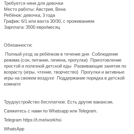
Требуется няня для девочки
Место работы:
Австрия, Вена
Ребёнок:
девочка,
3
года
График:
6/1 или вахта 30/30, с проживанием
Зарплата:
3500 евро/месяц
Обязанности:
Полный уход за ребёнком в течение дня
Соблюдение
режима (сон, питание, гигиена, прогулки)
Приготовление
простой и полезной детской еды
Развивающие занятия по
возрасту (игры, чтение, творчество)
Прогулки и активные
игры на свежем воздухе
Поддержание порядка в детской
комнате
Трудоустройство бесплатное. Есть другие вакансии.
Свяжитесь с нами по Whatsapp или Telegram.
Telegram https://t.me/workhsi
WhatsApp