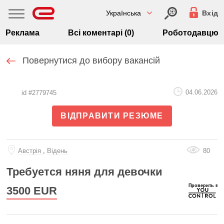
Українська
Вхід
Реклама
Всі коментарі (0)
Роботодавцю
Повернутися до вибору вакансій
04.06.2026
id #2779745
ВІДПРАВИТИ РЕЗЮМЕ
Австрiя
,
Відень
80
Требуется няня для девочки
3500
EUR