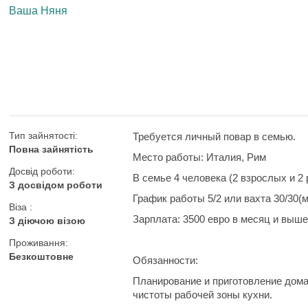
Ваша Няня
Тип зайнятості:
Требуется личный повар в семью.
Повна зайнятість
Место работы:
Италия, Рим
Досвід роботи:
В семье 4 человека (2 взрослых и 2
З досвідом роботи
График работы
5/2 или вахта 30/30(
Віза :
Зарплата:
3500 евро в месяц и выше
З діючою візою
Проживання:
Безкоштовне
Обязанности:
Планирование и приготовление дома
чистоты рабочей зоны кухни.