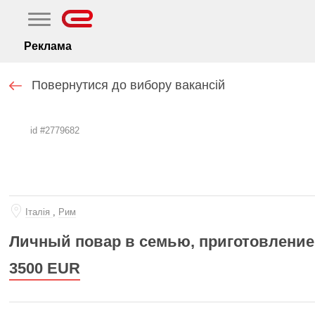
Реклама
Повернутися до вибору вакансій
id #2779682
Iталiя
,
Рим
Личный повар в семью, приготовлени
3500
EUR