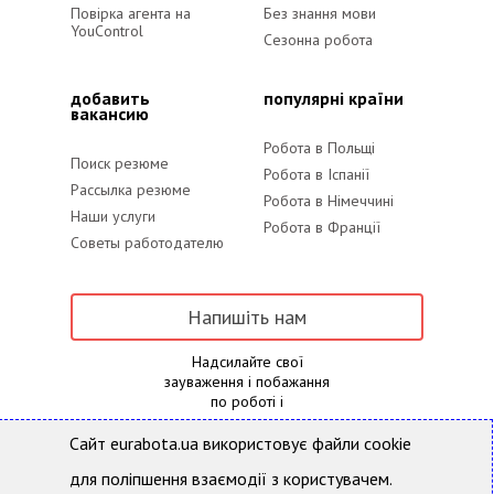
Повірка агента на
Без знання мови
YouControl
Сезонна робота
добавить
популярні країни
вакансию
Робота в Польщі
Поиск резюме
Робота в Іспанії
Рассылка резюме
Робота в Німеччині
Наши услуги
Робота в Франції
Советы работодателю
Напишіть нам
Надсилайте свої
зауваження і побажання
по роботі і
наповнення порталу
Сайт eurabota.ua використовує файли cookie
для поліпшення взаємодії з користувачем.