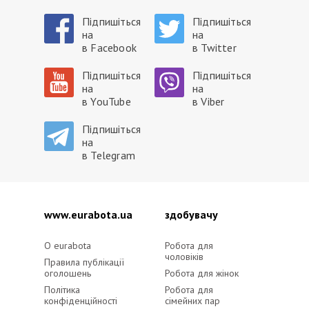
Підпишіться
Підпишіться
на
на
в Facebook
в Twitter
Підпишіться
Підпишіться
на
на
в YouTube
в Viber
Підпишіться
на
в Telegram
www.eurabota.ua
здобувачу
O eurabota
Робота для
чоловіків
Правила публікації
оголошень
Робота для жінок
Політика
Робота для
конфіденційності
сімейних пар