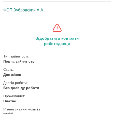
ФОП Зубровский А.А.
Відобразити контакти
роботодавця
Тип зайнятості:
Повна зайнятість
Стать:
Для жінок
Досвід роботи:
Без досвіду роботи
Проживання:
Платне
Рівень знання мови (в
країні