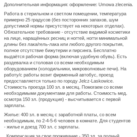
Дополнительная информация:
оформление: Umowa zlecenia.
Работа в стерильном и светлом помещении, температура
примерно 25 градусов (без посторонних запахов, шум
допустимой нормы присутствует на некоторых отделах).
Обязательное требование - отсутствие видимой косметики
на лице, наращённых ресниц и ногтей, ногти минимальной
длины без лака/гель-лака или любого другого покрытия,
полное отсутствие бижутерии и пирсинга. Бесплатно
выдаётся рабочая форма (включая удобную обувь). Есть
раздевалка и столовая со всеми необходимым
оборудованием (холодильники, микроволновые печи). На
работу/с работы возит фирменный автобус, проезд
предоставляется только по городу Jelcz-Laskowice.
Стоимость проезда 100 зл. в месяц. Помогаем со всеми
необходимыми документами для работы. Стоимость мед.
осмотра 150 зл. (продукция) - высчитывается с первой
зарплаты.
Жилье:
400 зл. в месяц с заработной платы, со всем
необходимым, по 2-4-5-6 человек в комнате. Для студентов
- жилье и доезд 700 зл. с зарплаты.
Компенсация за свое проживание - 350 зл. за полный