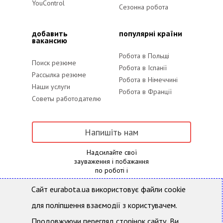
YouControl
Сезонна робота
добавить
популярні країни
вакансию
Робота в Польщі
Поиск резюме
Робота в Іспанії
Рассылка резюме
Робота в Німеччині
Наши услуги
Робота в Франції
Советы работодателю
Напишіть нам
Надсилайте свої
зауваження і побажання
по роботі і
наповнення порталу
Сайт eurabota.ua використовує файли cookie
для поліпшення взаємодії з користувачем.
Eurabota.ua - Пошук роботи і підбір персоналу
Продовжуючи перегляд сторінок сайту, Ви
Всі права захищені та охороняються діючим