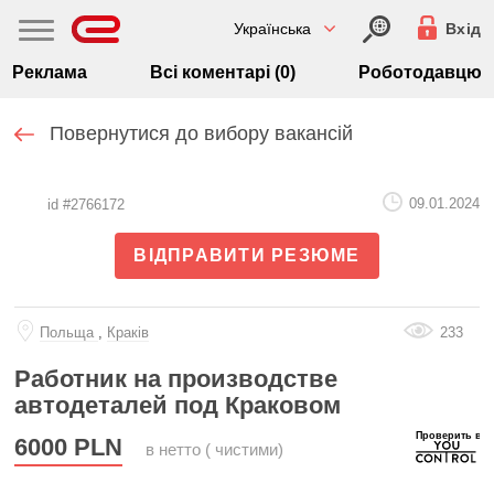
Українська
Вхід
Реклама
Всі коментарі (0)
Роботодавцю
Повернутися до вибору вакансій
09.01.2024
id #2766172
ВІДПРАВИТИ РЕЗЮМЕ
Польща
,
Краків
233
Работник на производстве
автодеталей под Краковом
6000
PLN
в нетто ( чистими)