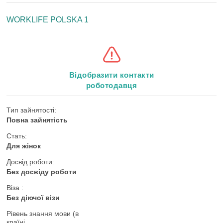
WORKLIFE POLSKA 1
Відобразити контакти
роботодавця
Тип зайнятості:
Повна зайнятість
Стать:
Для жінок
Досвід роботи:
Без досвіду роботи
Віза :
Без діючої візи
Рівень знання мови (в
країні