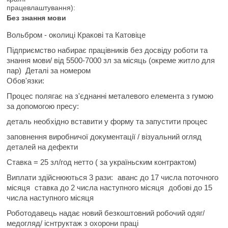
працевлаштування):
Без знання мови
Вольбром - околиці Кракові та Катовіце
Підприємство набирає працівників без досвіду роботи та
знання мови/ від
5500-7000 зл за місяць (
окреме житло для
пар)
Деталі за номером
Обов'язки:
Процес полягає на з'єднанні металевого елемента з гумою
за допомогою пресу:
деталь необхідно вставити у форму та запустити процес
заповнення виробничої документації / візуальний огляд
деталей на дефекти
Ставка = 25 зл/год нетто ( за україньским контрактом)
Виплати здійснюються 3 рази:
аванс до 17 числа поточного
місяця
ставка до 2 числа наступного місяця
добові до 15
числа наступного місяця
Роботодавець надає новий
безкоштовний
робочий одяг/
медогляд/ існтруктаж з охорони праці