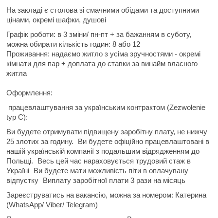
На закладі є столова зі смачними обідами та доступними
цінами, окремі шафки, душові
Графік роботи: в 3 зміни/ пн-пт + за бажанням в суботу,
можна обирати кількість годин: 8 або 12
Проживання: надаємо житло з усіма зручностями -
окремі
кімнати для пар + доплата до ставки за винайм власного
житла
Оформлення:
працевлаштування за українським контрактом (Zezwolenie
typ C):
Ви будете отримувати підвищену заробітну плату, не нижчу
25 злотих за годину.
Ви будете офіційно працевлаштовані в
нашій українській компанії з подальшим відрядженням до
Польщі.
Весь цей час нараховується трудовий стаж в
Україні
Ви будете мати можливість піти в оплачувану
відпустку
Виплату заробітної плати 3 рази на місяць
Зареєструватись на вакансію, можна за номером:
Катерина
(WhatsApp/ Viber/ Telegram)