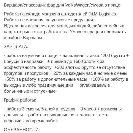
Варшава/Упаковщик фар для VolksWagen/Умова о праце
Работа на складе магазина автодеталей J&M Logistics.
Работа не сложная, на упаковке продукции.
Идеальная вакансия для молодых людей, либо семейных
пар
, которые хотят работать на Умове о праце и проживать
в районе Варшавы.
ЗАРПЛАТА:
- работа на умове о праце
- начальная ставка 4200 брутто +
бонусы и надбавки:
+ премия до 1600 злотых за
эффективность работу
+300 злотых брутто за отсутствие
прогулов и пропусков
+20% за каждый час в ночные смены
+50% за работу в дополнительные часы
+100% за работу в
выходные либо праздничные дни
+ оплачиваемые
больничные и отпускные
График работы:
- работа 3 смены, 5 дней в неделю
- 8 часов + возможны
доп часы
- работа в выходные по желанию
- есть
перерывы во время работы
ОБЯЗАННОСТИ: