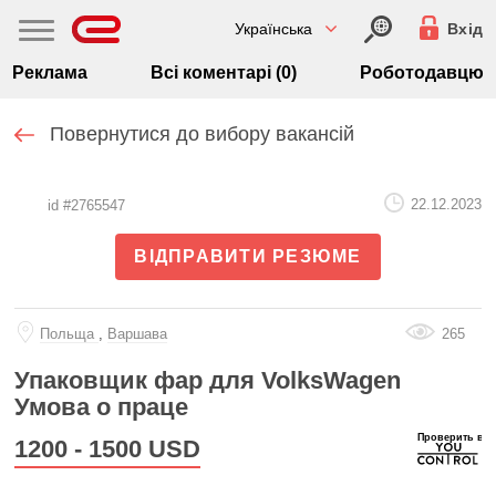
Українська
Вхід
Реклама
Всі коментарі (0)
Роботодавцю
Повернутися до вибору вакансій
22.12.2023
id #2765547
ВІДПРАВИТИ РЕЗЮМЕ
Польща
,
Варшава
265
Упаковщик фар для VolksWagen
Умова о праце
1200 - 1500
USD