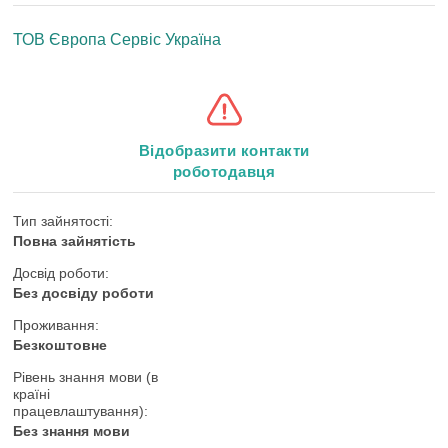
ТОВ Європа Сервіс Україна
Відобразити контакти
роботодавця
Тип зайнятості:
Повна зайнятість
Досвід роботи:
Без досвіду роботи
Проживання:
Безкоштовне
Рівень знання мови (в
країні
працевлаштування):
Без знання мови