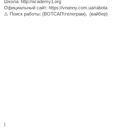
Школа: http://academy1.org
Официальный сайт: https://vnanny.com.ua/rabota
⚠️ Поиск работы: (ВОТСАП\телеграм), (вайбер)
}