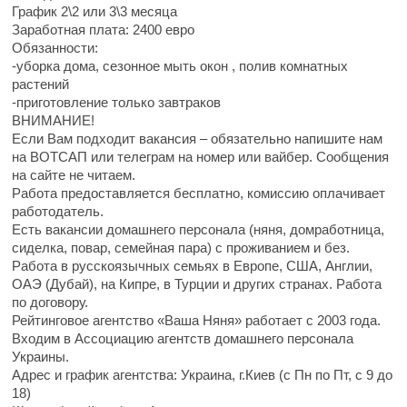
График 2\2 или 3\3 месяца
Заработная плата: 2400 евро
Обязанности:
-уборка дома, сезонное мыть окон , полив комнатных
растений
-приготовление только завтраков
ВНИМАНИЕ!
Если Вам подходит вакансия – обязательно напишите нам
на ВОТСАП или телеграм на номер или вайбер. Сообщения
на сайте не читаем.
Работа предоставляется бесплатно, комиссию оплачивает
работодатель.
Есть вакансии домашнего персонала (няня, домработница,
сиделка, повар, семейная пара) с проживанием и без.
Работа в русскоязычных семьях в Европе, США, Англии,
ОАЭ (Дубай), на Кипре, в Турции и других странах. Работа
по договору.
Рейтинговое агентство «Ваша Няня» работает с 2003 года.
Входим в Ассоциацию агентств домашнего персонала
Украины.
Адрес и график агентства: Украина, г.Киев (с Пн по Пт, с 9 до
18)