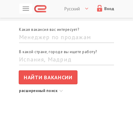
Русский
Вход
Б-Г
Д-К
Л-М
Н-О
П-Р
Страницы:
Ф-Ш
Какая вакансия вас интересует?
Франкфурт-на-Майне
2
Франкфурт-на-Одере
1
Штутгарт
3
В какой стране, городе вы ищете работу?
НАЙТИ ВАКАНСИИ
расширенный поиск