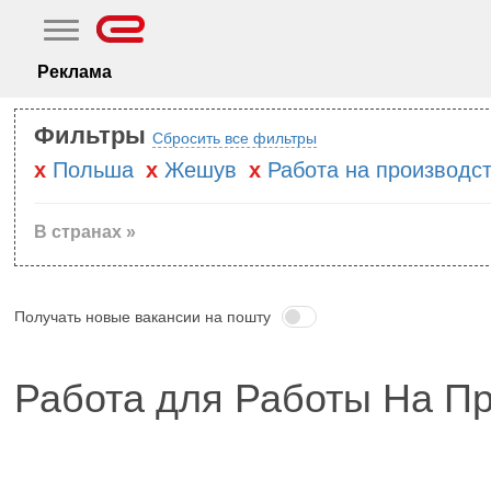
Реклама
Фильтры
Сбросить все фильтры
Польша
Жешув
Работа на производс
В странах »
Получать новые вакансии на пошту
Работа для Работы На П