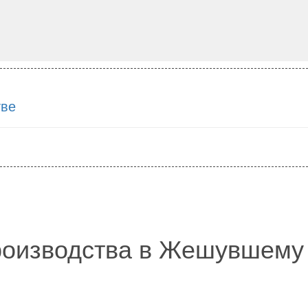
тве
роизводства в Жешувшему