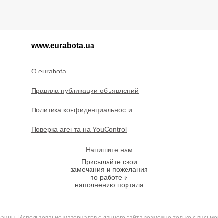
www.eurabota.ua
O eurabota
Правила публикации объявлений
Политика конфиденциальности
Поверка агента на YouControl
Напишите нам
Присылайте свои
замечания и пожелания
по работе и
наполнению портала
ины. Использование материалов с данного сайта возможно только с письме