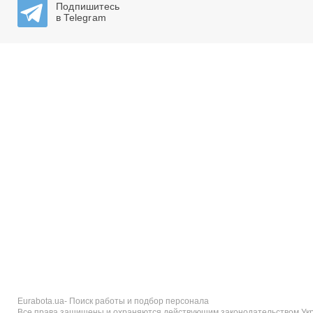
Подпишитесь
в Telegram
Eurabota.ua- Поиск работы и подбор персонала
Все права защищены и охраняются действующим законодательством Укра