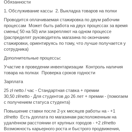
Обязанности
1. Обслуживание кассы
2. Выкладка товаров на полки
️Проводится
оплачиваемая
стажировка по двум рабочим
процессам
️Может быть работа на двух процессах за время
смены
( 50 на 50)
или закрепляют на одном процессе
(распределят руководитель магазина по окончанию
стажировки, ориентируясь по тому, что лучше получается у
сотрудника)
Дополнительные процессы:
Участие в проведении инвентаризации
Контроль наличия
товара на полках
Проверка сроков годности
Зарплата
25
zł netto / час
- Стандартная ставка
+ премии
30,50
zł/netto
- Для студентов до 26 лет
+ премии
- (помогаем
с получением статуса студента)
Повышение ставки после 2-ух месяцев работы на
- +1
zł/netto
Есть доплата
по магазинам расположенным на
удалённом расстоянии от крупных городов -
+2 zł/netto
Возможность карьерного роста
и быстрого продвижения,