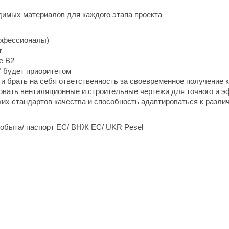
димых материалов для каждого этапа проекта
рофессионалы)
т
е В2
В" будет приоритетом
 и брать на себя ответственность за своевременное получение 
ровать вентиляционные и строительные чертежи для точного и 
ких стандартов качества и способность адаптироваться к разл
обыта/ паспорт ЕС/ ВНЖ ЕС/ UKR Pesel