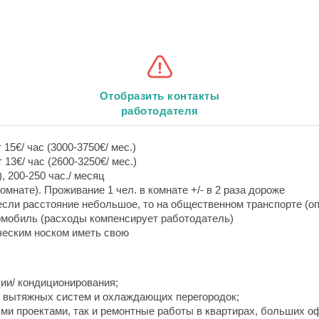
Отобразить контакты
работодателя
 15€/ час (3000-3750€/ мес.)
 13€/ час (2600-3250€/ мес.)
, 200-250 час./ месяц
комнате). Проживание 1 чел. в комнате +/- в 2 раза дороже
 если расстояние небольшое, то на общественном транспорте (о
омобиль (расходы компенсирует работодатель)
ческим носком иметь свою
ии/ кондиционирования;
, вытяжных систем и охлаждающих перегородок;
ми проектами, так и ремонтные работы в квартирах, больших о