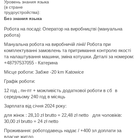
Уровень знания языка
(в стране
трудоустройства):
Без знания языка
Робота на посаді:
Оператор на виробництві (мануальна
робота)
Мануальна робота на виробничій лінії/ Робота при
комплектуванні замовлень та притримання контролю якості
та налаштування машини, зміна котушки. Деталі
за номером:
+48797537055 - Катерина
Місце роботи:
Забже
-20 km Katowice
Графік роботи:
12 год , пн-пт + можливість додаткової роботи в сб
в
середньому 240 год в місяць
Зарплата від січня 2024 року:
для жінок : 28,10 zł brutto =
22,48 zł netto
для чоловіків:
30,00 zł brutto =
24 zł netto
Проживання: роботодавець надає /
+400 зл
доплати за
власне житло