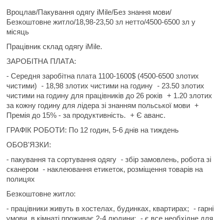
Вроцлав/Пакування одягу iMile/Без знання мови/
Безкоштовне житло/18,98-23,50 зл нетто/4500-6500 зл у
місяць
Працівник склад одягу iMile.
ЗАРОБІТНА ПЛАТА:
- Середня заробітна плата 1100-1600$ (4500-6500 злотих
чистими)
- 18,98 злотих чистими на годину
- 23.50 злотих
чистими на годину для працівників до 26 років
+ 1.20 злотих
за кожну годину для лідера зі знанням польської мови
+
Премія до 15% - за продуктивність.
+ Є аванс.
ГРАФІК РОБОТИ:
По 12 годин, 5-6 днів на тиждень
ОБОВ'ЯЗКИ:
- пакування та сортування одягу
- збір замовлень, робота зі
сканером
- наклеювання етикеток, розміщення товарів на
полицях
Безкоштовне житло:
- працівники живуть в хостелах, будинках, квартирах;
- гарні
умови, в кімнаті проживає 2-4 людини;
- є все необхідне для