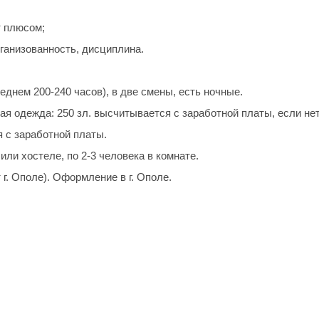
;
т плюсом;
ганизованность, дисциплина.
реднем 200-240 часов), в две смены, есть ночные.
я одежда: 250 зл. высчитывается с заработной платы, если нет
 с заработной платы.
 или хостеле, по 2-3 человека в комнате.
т г. Ополе). Оформление в г. Ополе.