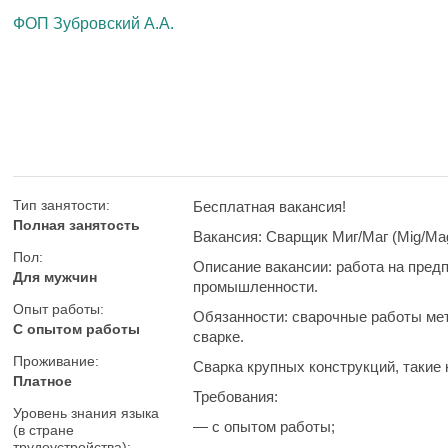
ФОП Зубровский А.А.
Тип занятости:
Бесплатная вакансия!
Полная занятость
Вакансия:
Сварщик Миг/Маг (Mig/Mag
Пол:
Описание вакансии:
работа на предп
Для мужчин
промышленности.
Опыт работы:
Обязанности:
сварочные работы мет
С опытом работы
сварке.
Проживание:
Сварка крупных конструкций, такие 
Платное
Требования:
Уровень знания языка
— с опытом работы;
(в стране
трудоустройства):