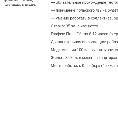
— обязательное прохождение теста
Без знания языка
— понимание польского языка буде
— умение работать в коллективе, ор
Ставка:
35 зл. в час нетто.
График:
Пн. – Сб. по 8-12 часов (в с
Дополнительная информация:
рабоча
Медкомиссия 100 зл. высчитывается
Жилье:
350 зл. в месяц, в квартирах
Место работы:
г. Ключборк (45 км. о